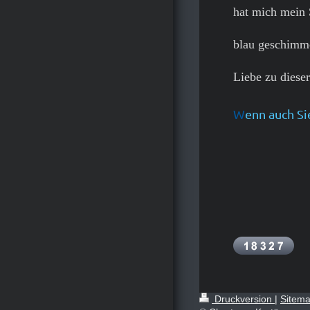
hat mich mein 
blau geschimme
Liebe zu diese
W
enn auch Si
Druckversion
|
Sitem