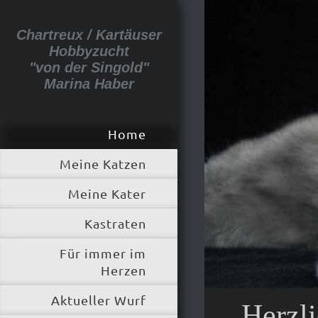
Chartreux / Kartäuser
Hobbyzucht
"von der Singold"
Marina Haber
Home
Meine Katzen
Meine Kater
Kastraten
Für immer im
Herzen
Aktueller Wurf
Herzl